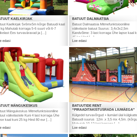
ATUUT KAELKIRJAK
BATUUT DALMAATSIA
tuut Kaelkirjak 5x6mx5m kõrge Batuudi kaal
Batuut Dalmaatsia Mitmefunktsiooniline
 kg Mahutab korraga 5-6 suurt või 6-7
väikelaste batuut Suurus: 3,4x3x2,5m
ikelast Ees turvaväravad ja […]
Kandvõime: 3 last korraga Ühe lapse kaal k
45 kg Hind […]
e edasi
Loe edasi
ATUUT MÄNGUKESKUS
BATUUTIDE RENT
“PIRAADITAKISTUSRADA LIUMÄEGA”
tuut Mängukeskus Mitmefunktsiooniline
Külgedel turvavõrgud + liumäel ülal külgkatt
tuut väikelastele Kuni 4 last korraga Ühe
Batuudi suurus 12m .x 3,5 mx 4,5m. (kõrg
pse kaal kuni 25 kg Hind 80 eur […]
Mahutab 10-12 last korraga […]
e edasi
Loe edasi