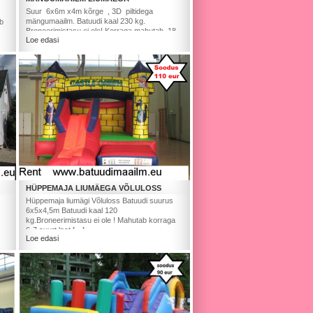
Suur 6x6m x4m kõrge , 3D piltidega
mängumaailm. Batuudi kaal 230 kg.
ab
Broneerimistasu ei ole! Korraga mahutab 18
Loe edasi
[…]
HÜPPEMAJA LIUMÄEGA VÕLULOSS
Hüppemaja liumägi Võluloss Batuudi suurus
6x5x4,5m Batuudi kaal 120
kg.Broneerimistasu ei ole ! Mahutab korraga
6-7 suurt last […]
Loe edasi