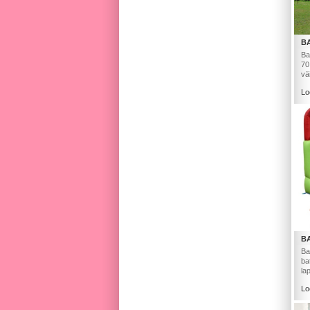
B
Ba
70
vä
Lo
B
Ba
ba
la
Lo