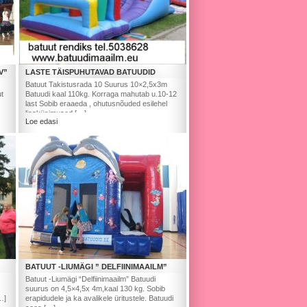
V”
LASTE TÄISPUHUTAVAD BATUUDID
Batuut Takistusrada 10 Suurus 10×2,5x3m
t
Batuudi kaal 110kg. Korraga mahutab u.10-12
last Sobib eraaeda , ohutusnõuded esilehel
lisaküsimused […]
Loe edasi
BATUUT -LIUMÄGI ” DELFIINIMAAILM”
Batuut -Liumägi “Delfiinimaailm” Batuudi
suurus on 4,5×4,5x 4m,kaal 130 kg. Sobib
…]
erapidudele ja ka avalikele üritustele. Batuudi