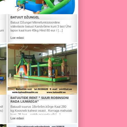
BATUUT DŽUNGEL
Batuut Džungel Mitmefunktsiooniline
väikelaste batuut Kandvõime kuni 3 last Ühe
uni
lapse kaal kuni 45kg Hind 80 eur / […]
Loe edasi
BATUUTIDE RENT ” SUUR ROBINSONI
RADA LIUMÄEGA”
ed!
Batuudi suurus 18x4x6m.kõrge Kaal 280
us)
kg.Koosneb kahest osast . Korraga mahutab
kuni 25 last – sobib eraaeda või […]
Loe edasi