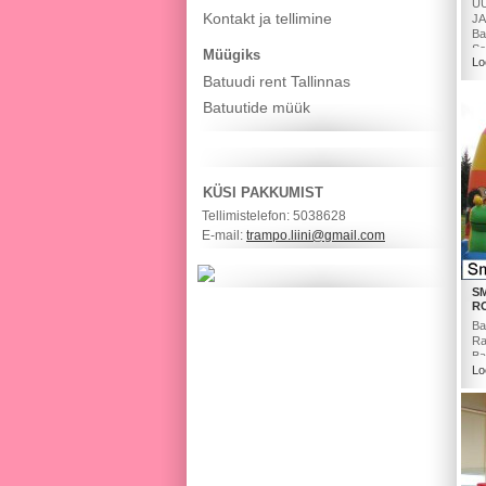
UU
Kontakt ja tellimine
JA
Ba
So
Müügiks
Lo
Batuudi rent Tallinnas
Batuutide müük
KÜSI PAKKUMIST
Tellimistelefon: 5038628
E-mail:
trampo.liini@gmail.com
S
R
Ba
Ra
Ba
Lo
[…