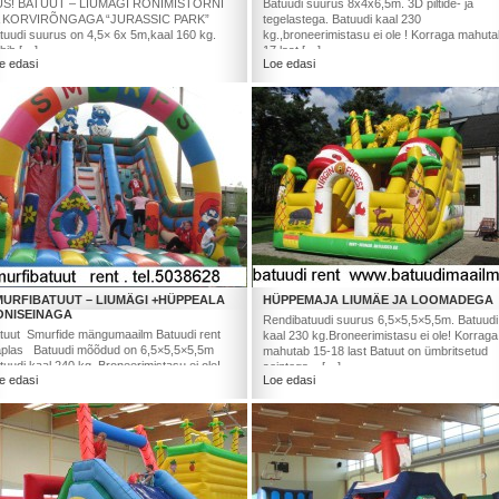
S! BATUUT – LIUMÄGI RONIMISTORNI
Batuudi suurus 8x4x6,5m. 3D piltide- ja
 KORVIRÕNGAGA “JURASSIC PARK”
tegelastega. Batuudi kaal 230
tuudi suurus on 4,5× 6x 5m,kaal 160 kg.
kg.,broneerimistasu ei ole ! Korraga mahut
bib […]
17 last […]
e edasi
Loe edasi
MURFIBATUUT – LIUMÄGI +HÜPPEALA
HÜPPEMAJA LIUMÄE JA LOOMADEGA
ONISEINAGA
Rendibatuudi suurus 6,5×5,5×5,5m. Batuudi
tuut Smurfide mängumaailm Batuudi rent
kaal 230 kg.Broneerimistasu ei ole! Korraga
plas Batuudi mõõdud on 6,5×5,5×5,5m
mahutab 15-18 last Batuut on ümbritsetud
tuudi kaal 240 kg. Broneerimistasu ei ole!
seintega – […]
e edasi
Loe edasi
]