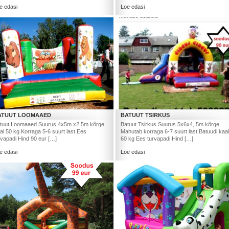
e edasi
Loe edasi
ATUUT LOOMAAED
BATUUT TSIRKUS
tuut Loomaaed Suurus 4x5m x2,5m kõrge
Batuut Tsirkus Suurus 5x6x4, 5m kõrge
al 50 kg Korraga 5-6 suurt last Ees
Mahutab korraga 6-7 suurt last Batuudi kaal
rvapadi Hind 90 eur […]
60 kg Ees turvapadi Hind […]
e edasi
Loe edasi