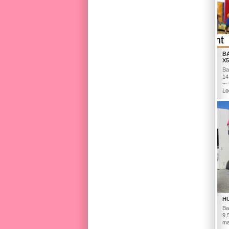
B
X5
Ba
14
ma
Lo
HÜ
Ba
9,
ma