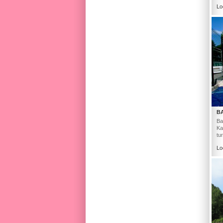
Lo
B
Ba
Ka
tu
Lo