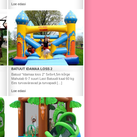
sees […]
Loe edasi
BATUUT IDAMAA LOSS 2
Batuut “Idamaa loss 2” 5x6x4,5m kõrge
Mahutab 6-7 suurt Last Batuudi kaal 60 kg
Ees turvaväravad ja turvapadi […]
Loe edasi