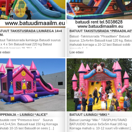
ATUUT TAKISTUSRADA LIUMÄEGA 14×4
BATUUT TAKISTUSRADA “PIRAADILAE
M.
Batuut -Takistusrada “Piraadilaev” Batuudi
tuut Takistusrada liumäega Batuudi suurus
suurus 12x4x4m Batuudi kaal 120 kg, Batuu
 x 4 x 5m Batuudi kaal 220 kg Batuut
mahutab korraga u.10-12 last Batuut sobib
hutab korraga 15-20 […]
eraaeda […]
e edasi
Loe edasi
PPEMAJA – LIUMÄGI “ALICE”
BATUUT LIUMÄGI “MIKI “
tuutide rent “Printsessi loss” Suurus
Batuut Liumägi “Miki ” TÄISPUHUTAVAD
5×4,5×4,5m. Batuudi kaal 150 kg Korraga
BATUUDID Suurus 6x5x5m Kaal 165 kg
hutab 10-15 last Batuudil on sees […]
Korraga mahub u. 10-12 suurt või väikest [