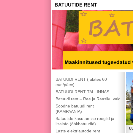
BATUUTIDE RENT
BATUUDI RENT ( alates 60
eur./päev)
BATUUDI RENT TALLINNAS
Batuudi rent – Rae ja Raasiku vald
Soodne batuudi rent
(KAMPAANIA)
Batuutide kasutamise reeglid ja
lisainfo (õhkbatuudid)
U
Laste elektriautode rent