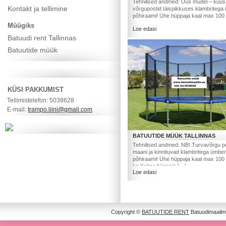
Tehnilised andmed: Uus mudel – kuus 
Kontakt ja tellimine
võrgupostid täispikkuses klambritega
põhiraami! Ühe hüppaja kaal max 100
Müügiks
Loe edasi
Batuudi rent Tallinnas
Batuutide müük
KÜSI PAKKUMIST
Tellimistelefon: 5038628
E-mail:
trampo.liini@gmail.com
BATUUTIDE MÜÜK TALLINNAS
Tehnilised andmed: NB! Turvavõrgu p
maani ja kinnituvad klambritega ümber
põhiraami! Ühe hüppaja kaal max 100
kg.Kolme hüppaja […]
Loe edasi
Copyright ©
BATUUTIDE RENT
Batuudimaailm 