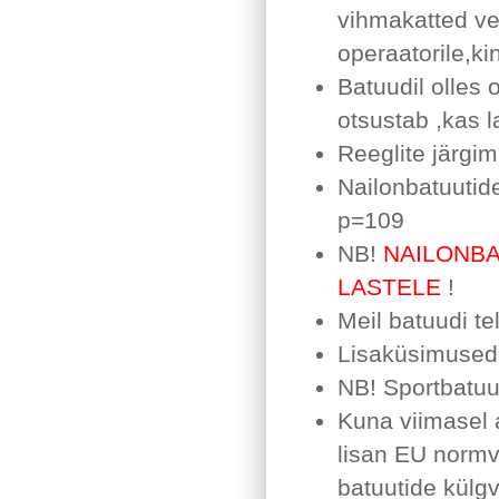
vihmakatted ven
operaatorile,ki
Batuudil olles
otsustab ,kas l
Reeglite järgim
Nailonbatuutid
p=109
NB!
NAILONBA
LASTELE
!
Meil batuudi t
Lisaküsimused 
NB! Sportbatuut
Kuna viimasel a
lisan EU normv
batuutide külgv