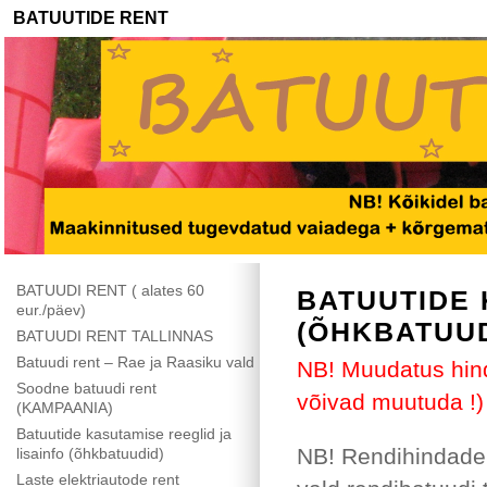
BATUUTIDE RENT
BATUUDI RENT ( alates 60
BATUUTIDE 
eur./päev)
(ÕHKBATUUD
BATUUDI RENT TALLINNAS
Batuudi rent – Rae ja Raasiku vald
NB! Muudatus hin
Soodne batuudi rent
võivad muutuda !)
(KAMPAANIA)
Batuutide kasutamise reeglid ja
NB! Rendihindadel
lisainfo (õhkbatuudid)
Laste elektriautode rent