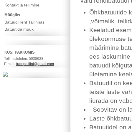
vald rendibatuudi 
Kontakt ja tellimine
Õhkbatuutide k
Müügiks
,võimalik telli
Batuudi rent Tallinnas
Keelatud eseme
Batuutide müük
ülekoormuse te
määrimine,batu
KÜSI PAKKUMIST
ees laskumine 
Tellimistelefon: 5038628
E-mail:
trampo.liini@gmail.com
batuudi kõiguta
ületamine keel
Batuudil on ke
teiste laste va
liurada on vab
Soovitav on lap
Laste õhkbatuut
Batuutidel on a