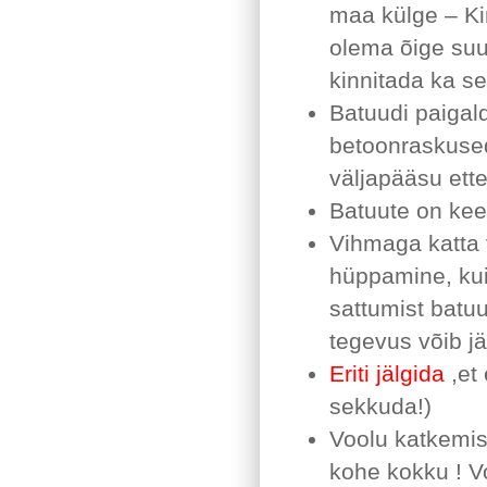
maa külge – Ki
olema õige suu
kinnitada ka se
Batuudi paigal
betoonraskuse
väljapääsu ette
Batuute on kee
Vihmaga katta 
hüppamine, kuid
sattumist batu
tegevus võib jä
Eriti jälgida
,et 
sekkuda!)
Voolu katkemise
kohe kokku ! V