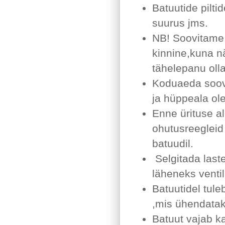
Batuutide pilti
suurus jms.
NB! Soovitame 
kinnine,kuna nä
tähelepanu olla
Koduaeda soovi
ja hüppeala ole
Enne ürituse al
ohutusreegleid 
batuudil.
Selgitada laste
läheneks ventil
Batuutidel tule
,mis ühendatak
Batuut vajab ka